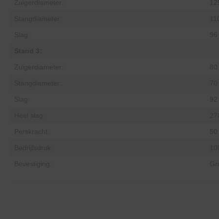
Zuigerdiameter:
12
Stangdiameter:
11
Slag:
96
Stand 3:
Zuigerdiameter:
80
Stangdiameter:
70
Slag:
92
Heel slag:
27
Perskracht:
50
Bedrijfsdruk:
10
Bevestiging:
Gr