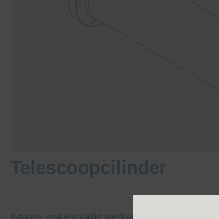
Telescoopcilinder
2-traps, enkelvoudig werkende