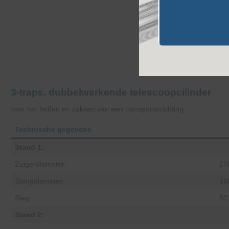
3-traps, dubbelwerkende telescoopcilinder
voor het heffen en zakken van een transportinrichting.
Technische gegevens
Stand 1:
Zuigerdiameter:
27
Stangdiameter:
16
Slag:
82
Stand 2: