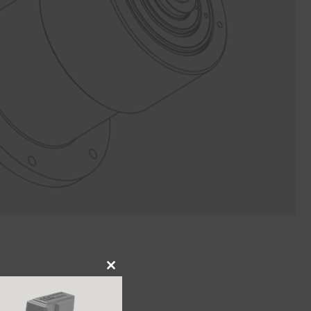
Close
this
module