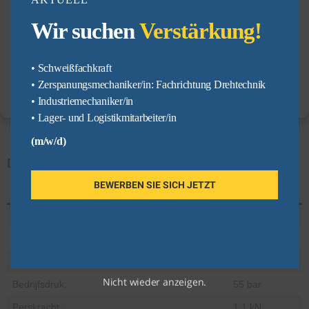
Cookies akzeptieren
Wir suchen
Verstärkung!
Weigeren
• Schweißfachkraft
Einstellungen anzeigen
• Zerspanungsmechaniker/in: Fachrichtung Drehtechnik
• Industriemechaniker/in
Datenschutzerklärung
• Lager- und Logistikmitarbeiter/in
(m/w/d)
Dubbelwerkende hydraulische cilinder
BEWERBEN SIE SICH JETZT
Technische gegevens
Zuigerdiameter:
16 mm
Stangdiameter:
10 mm
Slag:
30 mm
Nicht wieder anzeigen.
Bedrijfsdruk:
55 bar
Perskracht:
1,1 kN